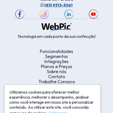
(83) 9313-3061
Tecnologia em cada ponto da sua confecção!
Funcionalidades
Segmentos
Integrações
Planos e Preços
Sobre nós
Contato
Trabalhe Conosco
Indique e Ganhe
Portal Integridade Corporativa
Utilizamos cookies para oferecer melhor
Utilizamos cookies para oferecer melhor
Canal de Denúncia
experiência, melhorar o desempenho, analisar
experiência, melhorar o desempenho, analisar
Termos de Uso
como você interage em nosso site e personalizar
como você interage em nosso site e personalizar
conteúdo. Ao utilizar este site, você concorda
conteúdo. Ao utilizar este site, você concorda